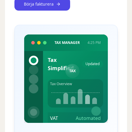
Börja fakturera
TAX MANAGER
4:25 PM
Tax
Updated
Simplified
TAX
Tax Overview
VAT
Automated